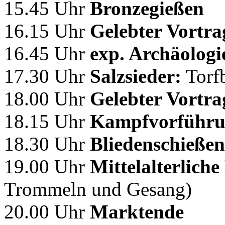
15.45 Uhr
Bronzegießen
16.15 Uhr
Gelebter Vortra
16.45 Uhr
exp. Archäologi
17.30 Uhr
Salzsieder:
Torf
18.00 Uhr
Gelebter Vortr
18.15 Uhr
Kampfvorführ
18.30 Uhr
Bliedenschieße
19.00 Uhr
Mittelalterlich
Trommeln und Gesang)
20.00 Uhr
Marktende